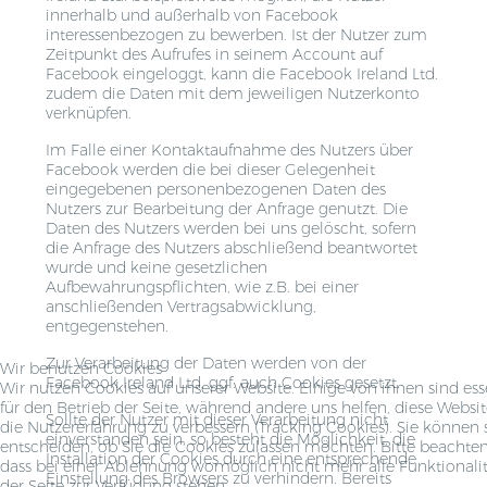
innerhalb und außerhalb von Facebook
interessenbezogen zu bewerben. Ist der Nutzer zum
Zeitpunkt des Aufrufes in seinem Account auf
Facebook eingeloggt, kann die Facebook Ireland Ltd.
zudem die Daten mit dem jeweiligen Nutzerkonto
verknüpfen.
Im Falle einer Kontaktaufnahme des Nutzers über
Facebook werden die bei dieser Gelegenheit
eingegebenen personenbezogenen Daten des
Nutzers zur Bearbeitung der Anfrage genutzt. Die
Daten des Nutzers werden bei uns gelöscht, sofern
die Anfrage des Nutzers abschließend beantwortet
wurde und keine gesetzlichen
Aufbewahrungspflichten, wie z.B. bei einer
anschließenden Vertragsabwicklung,
entgegenstehen.
Zur Verarbeitung der Daten werden von der
Wir benutzen Cookies
Facebook Ireland Ltd. ggf. auch Cookies gesetzt.
Wir nutzen Cookies auf unserer Website. Einige von ihnen sind ess
für den Betrieb der Seite, während andere uns helfen, diese Websi
Sollte der Nutzer mit dieser Verarbeitung nicht
die Nutzererfahrung zu verbessern (Tracking Cookies). Sie können 
einverstanden sein, so besteht die Möglichkeit, die
entscheiden, ob Sie die Cookies zulassen möchten. Bitte beachten
Installation der Cookies durch eine entsprechende
dass bei einer Ablehnung womöglich nicht mehr alle Funktionali
Einstellung des Browsers zu verhindern. Bereits
der Seite zur Verfügung stehen.