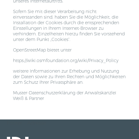
unseres Internetauftritts.
Sofern Sie mit dieser Verarbeitung nicht
einverstanden sind, haben Sie die Möglichkeit, die
Installation der Cookies durch die entsprechenden
Einstellungen in Ihrem Internet-Browser zu
verhindern. Einzelheiten hierzu finden Sie vorstehend
unter dem Punkt „Cookies“.
OpenStreetMap bietet unter
https://wiki.osmfoundation.org/wiki/Privacy_Policy
weitere Informationen zur Erhebung und Nutzung
der Daten sowie zu Ihren Rechten und Möglichkeiten
zum Schutz Ihrer Privatsphäre an.
Muster-Datenschutzerklärung
der
Anwaltskanzlei
Weiß & Partner
Footer - Adresse