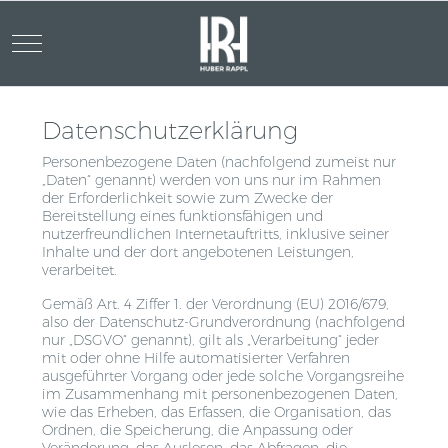
Mobile Menu Toggle
Datenschutzerklärung
Personenbezogene Daten (nachfolgend zumeist nur
„Daten“ genannt) werden von uns nur im Rahmen
der Erforderlichkeit sowie zum Zwecke der
Bereitstellung eines funktionsfähigen und
nutzerfreundlichen Internetauftritts, inklusive seiner
Inhalte und der dort angebotenen Leistungen,
verarbeitet.
Gemäß Art. 4 Ziffer 1. der Verordnung (EU) 2016/679,
also der Datenschutz-Grundverordnung (nachfolgend
nur „DSGVO“ genannt), gilt als „Verarbeitung“ jeder
mit oder ohne Hilfe automatisierter Verfahren
ausgeführter Vorgang oder jede solche Vorgangsreihe
im Zusammenhang mit personenbezogenen Daten,
wie das Erheben, das Erfassen, die Organisation, das
Ordnen, die Speicherung, die Anpassung oder
Veränderung, das Auslesen, das Abfragen, die