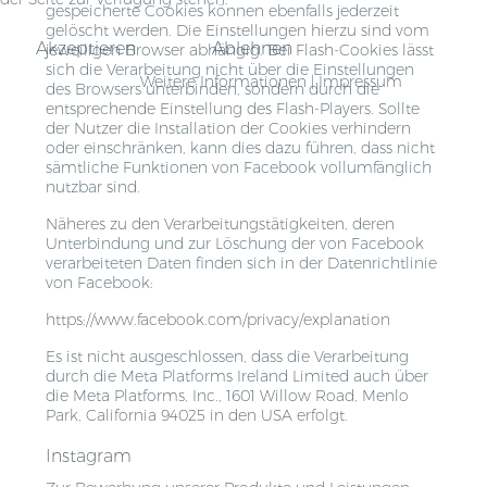
gespeicherte Cookies können ebenfalls jederzeit
gelöscht werden. Die Einstellungen hierzu sind vom
Akzeptieren
Ablehnen
jeweiligen Browser abhängig. Bei Flash-Cookies lässt
sich die Verarbeitung nicht über die Einstellungen
Weitere Informationen
|
Impressum
des Browsers unterbinden, sondern durch die
entsprechende Einstellung des Flash-Players. Sollte
der Nutzer die Installation der Cookies verhindern
oder einschränken, kann dies dazu führen, dass nicht
sämtliche Funktionen von Facebook vollumfänglich
nutzbar sind.
Näheres zu den Verarbeitungstätigkeiten, deren
Unterbindung und zur Löschung der von Facebook
verarbeiteten Daten finden sich in der Datenrichtlinie
von Facebook:
https://www.facebook.com/privacy/explanation
Es ist nicht ausgeschlossen, dass die Verarbeitung
durch die Meta Platforms Ireland Limited auch über
die Meta Platforms, Inc., 1601 Willow Road, Menlo
Park, California 94025 in den USA erfolgt.
Instagram