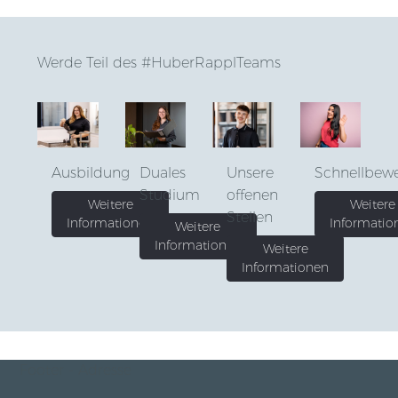
Werde Teil des #HuberRapplTeams
Ausbildung
Duales
Unsere
Schnellbew
Studium
offenen
Weitere
Weitere
Stellen
Informationen
Informatio
Weitere
Informationen
Weitere
Informationen
Footer - Adresse